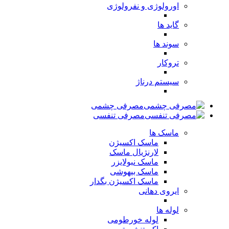
اورولوژی و نفرولوژی
گاید ها
سوند ها
تروکار
سیستم درناژ
مصرفی چشمی
مصرفی تنفسی
ماسک ها
ماسک اکسیژن
لارنژیال ماسک
ماسک نبولایزر
ماسک بیهوشی
ماسک اکسیژن بگدار
ایروی دهانی
لوله ها
لوله خورطومی