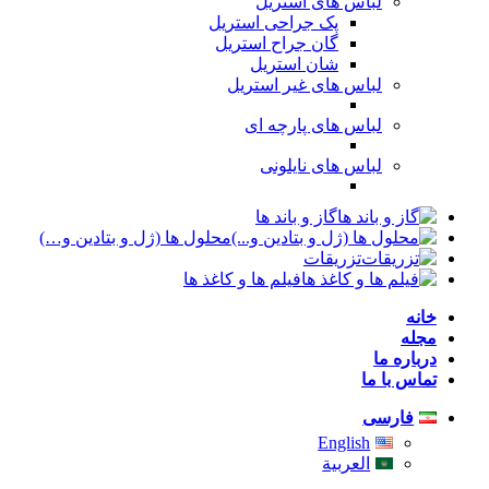
لباس های استریل
پک جراحی استریل
گان جراح استریل
شان استریل
لباس های غیر استریل
لباس های پارچه ای
لباس های نایلونی
گاز و باند ها
محلول ها (ژل و بتادین و…)
تزریقات
فیلم ها و کاغذ ها
خانه
مجله
درباره ما
تماس با ما
فارسی
English
العربية