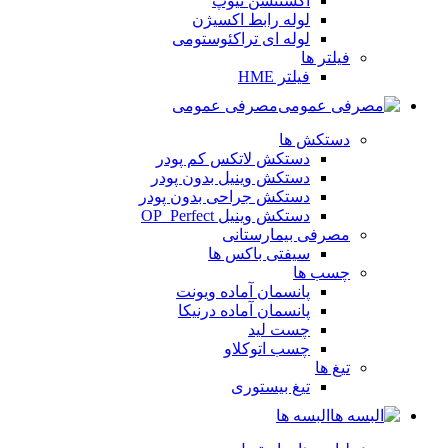
اکستنشن تیوپ
لوله رابط اکسیژن
لوله ای تراکئوستومی
فیلتر ها
فیلتر HME
مصرفی عمومی
دستکش ها
دستکش لاتکس کم پودر
دستکش وینیل بدون پودر
دستکش جراحی بدون پودر
دستکش وینیل OP_Perfect
مصرفی بیمارستانی
سیفتی باکس ها
چسب ها
پانسمان آماده ویونت
پانسمان آماده درنیکا
چست لید
چسب اتوکلاو
تیغ ها
تیغ بیستوری
البسه ها