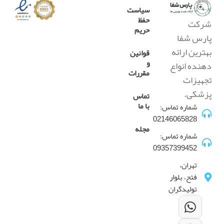
سیاست
حفظ
شرکت
حریم
پارس شفا
بهترین ارائه
قوانین
و
دهنده انواع
مقررات
تجهیزات
پزشکی.
تماس
با ما
شماره تماس:
02146065828
مجله
شماره تماس:
09357399452
تهران،
فتح، بلوار
تولیدگران