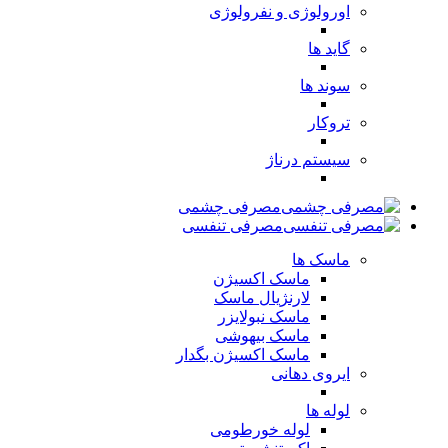
اورولوژی و نفرولوژی
گاید ها
سوند ها
تروکار
سیستم درناژ
مصرفی چشمی
مصرفی تنفسی
ماسک ها
ماسک اکسیژن
لارنژیال ماسک
ماسک نبولایزر
ماسک بیهوشی
ماسک اکسیژن بگدار
ایروی دهانی
لوله ها
لوله خورطومی