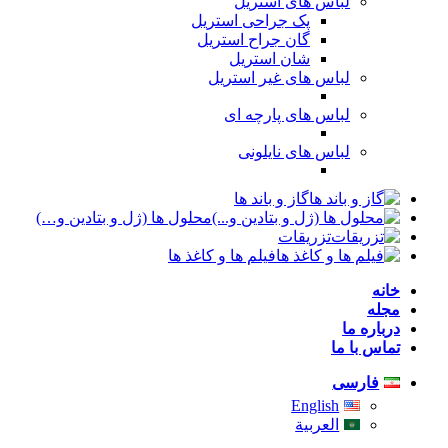
لباس های استریل
پک جراحی استریل
گان جراح استریل
شان استریل
لباس های غیر استریل
لباس های پارچه ای
لباس های نایلونی
گاز و باند ها
محلول ها (ژل و بتادین و…)
تزریقات
فیلم ها و کاغذ ها
خانه
مجله
درباره ما
تماس با ما
فارسی
English
العربية