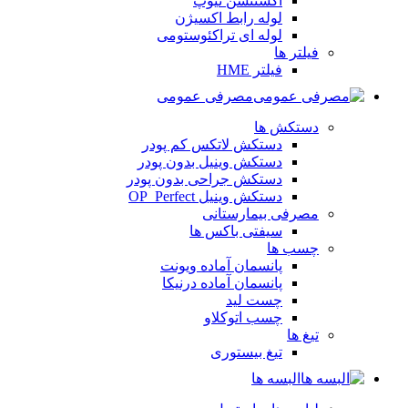
اکستنشن تیوپ
لوله رابط اکسیژن
لوله ای تراکئوستومی
فیلتر ها
فیلتر HME
مصرفی عمومی
دستکش ها
دستکش لاتکس کم پودر
دستکش وینیل بدون پودر
دستکش جراحی بدون پودر
دستکش وینیل OP_Perfect
مصرفی بیمارستانی
سیفتی باکس ها
چسب ها
پانسمان آماده ویونت
پانسمان آماده درنیکا
چست لید
چسب اتوکلاو
تیغ ها
تیغ بیستوری
البسه ها