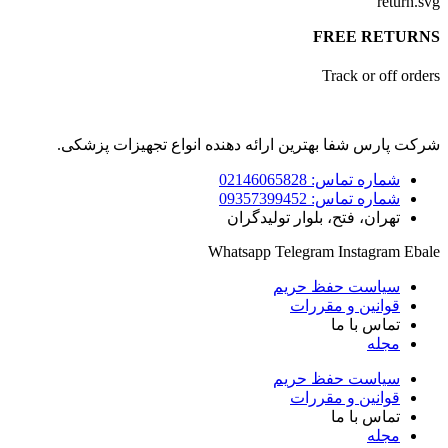
FREE RETUR
Track or off ord
ت پارس شفا بهترین ارائه دهنده انواع تجهیزات پزشکی.
شماره تماس: 02146065828
شماره تماس: 09357399452
تهران، فتح، بلوار تولیدگران
Whatsapp
Telegram
Instagram
Eb
سیاست حفظ حریم
قوانین و مقررات
تماس با ما
مجله
سیاست حفظ حریم
قوانین و مقررات
تماس با ما
مجله