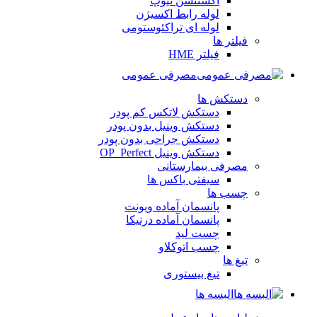
اکستنشن تیوپ
لوله رابط اکسیژن
لوله ای تراکئوستومی
فیلتر ها
فیلتر HME
مصرفی عمومی
دستکش ها
دستکش لاتکس کم پودر
دستکش وینیل بدون پودر
دستکش جراحی بدون پودر
دستکش وینیل OP_Perfect
مصرفی بیمارستانی
سیفتی باکس ها
چسب ها
پانسمان آماده ویونت
پانسمان آماده درنیکا
چست لید
چسب اتوکلاو
تیغ ها
تیغ بیستوری
البسه ها