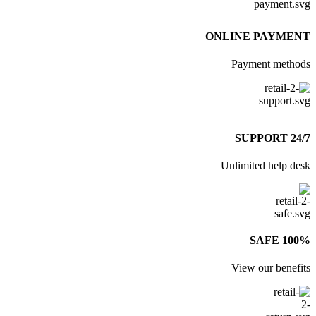
ONLINE PAYME
Payment meth
24/7
Unlimited help d
100% 
View our benef