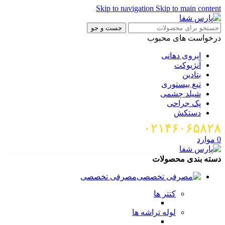
Skip to navigation
Skip to main cont
جست و جو
خواست های محبوب
ایروی دهانی
آنژیوکت
بتادین
تیغ بیستوری
شیلد چشمی
پک جراحی
دستکش
۰۲۱۴۶۰۶۵۸
وارد
ه بندی محصولات
مصرفی تخصصی
کتتر ها
لوله تراشه ها