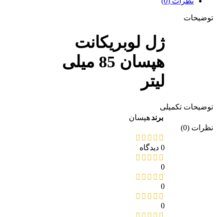
نظرات (0)
ضیحات
ژل لوبریکانت
هپسان 85 میلی
لیتر
یحات تکمیلی
برند
هپسان
ات (0)
0 دیدگاه
0
0
0