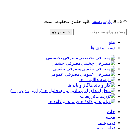
پارس شفا
. کلیه حقوق محفوظ است
جست و جو
منو
دسته بندی ها
مصرفی تخصصی
مصرفی چشمی
مصرفی تنفسی
مصرفی عمومی
البسه ها
گاز و باند ها
محلول ها (ژل و بتادین و…)
تزریقات
فیلم ها و کاغذ ها
خانه
مجله
درباره ما
تماس با ما