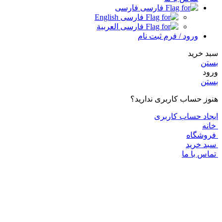
فارسی
English
العربية
ورود / فرم ثبت نام
 خرید
تن
د
تن
ز حساب کاربری ندارید؟
اد حساب کاربری
نه
وشگاه
د خرید
اس با ما