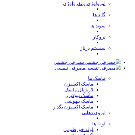
اورولوژی و نفرولوژی
گاید ها
سوند ها
تروکار
سیستم درناژ
مصرفی چشمی
مصرفی تنفسی
ماسک ها
ماسک اکسیژن
لارنژیال ماسک
ماسک نبولایزر
ماسک بیهوشی
ماسک اکسیژن بگدار
ایروی دهانی
لوله ها
لوله خورطومی