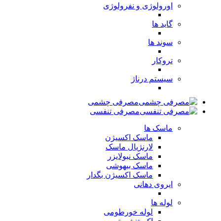
اورولوژی و نفرولوژی
گاید ها
سوند ها
تروکار
سیستم درناژ
مصرفی چشمی
مصرفی تنفسی
ماسک ها
ماسک اکسیژن
لارنژیال ماسک
ماسک نبولایزر
ماسک بیهوشی
ماسک اکسیژن بگدار
ایروی دهانی
لوله ها
لوله خورطومی