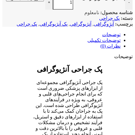
+
اسه محصول:
نامعلوم
ه:
پک جراحی
چسب:
آنژِوگرافی
,
آنژیوگرافی
,
پک آنژیوگرافی
,
پک جراحی
توضیحات
توضیحات تکمیلی
نظرات (0)
ضیحات
پک جراحی آنژیوگرافی
پک جراحی آنژیوگرافی مجموعه‌ای
از ابزارهای پزشکی ضروری است
که برای انجام جراحی‌های قلبی و
عروقی، به ویژه در فرآیندهای
آنژیوگرافی طراحی شده است. این
پک به جراحان کمک می‌کند تا با
استفاده از ابزارهای دقیق و استریل،
فرآیند تشخیص و درمان مشکلات
قلبی و عروقی را با بالاترین دقت و
ایمنی انجام دهند. استفاده از پک