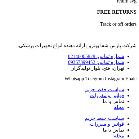
FREE RETUR
Track or off ord
ت پارس شفا بهترین ارائه دهنده انواع تجهیزات پزشکی.
شماره تماس: 02146065828
شماره تماس: 09357399452
تهران، فتح، بلوار تولیدگران
Whatsapp
Telegram
Instagram
Eb
سیاست حفظ حریم
قوانین و مقررات
تماس با ما
مجله
سیاست حفظ حریم
قوانین و مقررات
تماس با ما
مجله