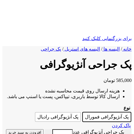
ی بزرگنمایی کلیک کنید
ه
/
البسه ها
/
البسه های استریل
/
پک جراحی
 جراحی آنژیوگرافی
585,
تومان
هزینه ارسال روی قیمت محاسبه نشده
ارسال کالا توسط باربری، تیپاکس، پست یا اسنپ می باشد.
ع
ک آنژیوگرافی فمورال
پک آنژیوگرافی رادیال
ک کردن
پک جراحی آنژیوگرافی عدد
افزودن به سبد خرید