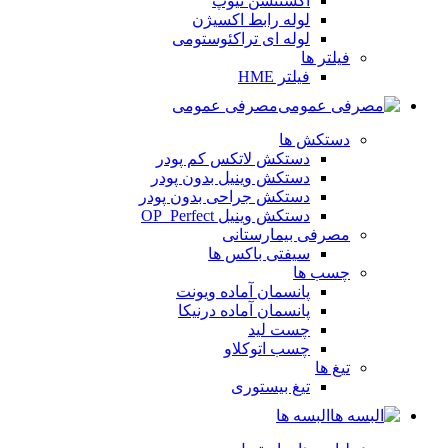
اکستنشن تیوپ
لوله رابط اکسیژن
لوله ای تراکئوستومی
فیلتر ها
فیلتر HME
مصرفی عمومی
دستکش ها
دستکش لاتکس کم پودر
دستکش وینیل بدون پودر
دستکش جراحی بدون پودر
دستکش وینیل OP_Perfect
مصرفی بیمارستانی
سیفتی باکس ها
چسب ها
پانسمان آماده ویونت
پانسمان آماده درنیکا
چست لید
چسب اتوکلاو
تیغ ها
تیغ بیستوری
البسه ها