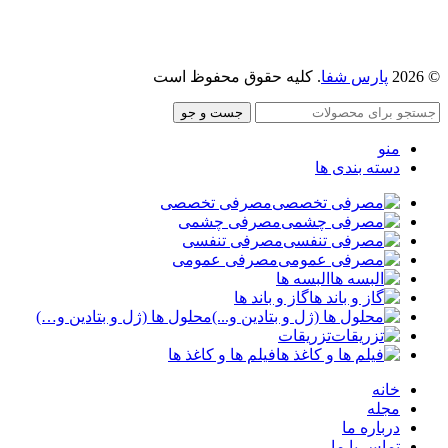
پارس شفا
. کلیه حقوق محفوظ است
جست و جو
منو
دسته بندی ها
مصرفی تخصصی
مصرفی چشمی
مصرفی تنفسی
مصرفی عمومی
البسه ها
گاز و باند ها
محلول ها (ژل و بتادین و…)
تزریقات
فیلم ها و کاغذ ها
خانه
مجله
درباره ما
تماس با ما