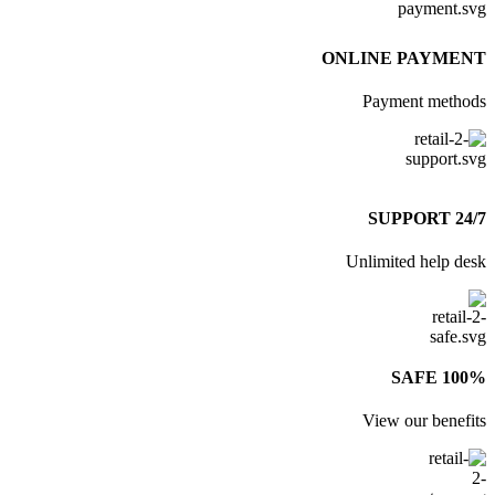
ONLINE PAYME
Payment meth
24/7
Unlimited help d
100% 
View our benef