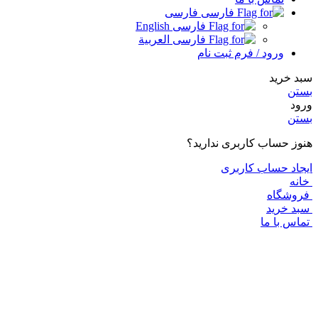
فارسی
English
العربية
ورود / فرم ثبت نام
 خرید
تن
د
تن
ز حساب کاربری ندارید؟
اد حساب کاربری
نه
وشگاه
د خرید
اس با ما