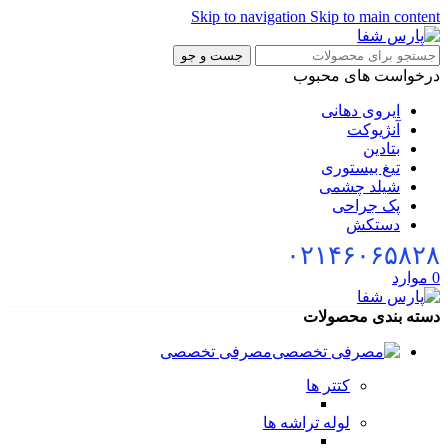
Skip to navigation
Skip to main cont
جست و جو
خواست های محبوب
ایروی دهانی
آنژیوکت
بتادین
تیغ بیستوری
شیلد چشمی
پک جراحی
دستکش
۰۲۱۴۶۰۶۵۸
وارد
ه بندی محصولات
مصرفی تخصصی
کتتر ها
لوله تراشه ها