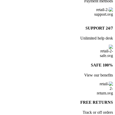
Payment meth
24/7
Unlimited help d
100% 
View our benef
FREE RETUR
Track or off ord