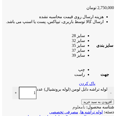
2,750,
تومان
هزینه ارسال روی قیمت محاسبه نشده
ارسال کالا توسط باربری، تیپاکس، پست یا اسنپ می باشد.
سایز 28
سایز 32
یز بندی
سایز 35
سایز 37
سایز 39
چپ
جهت
راست
پاک کردن
لوله تراشه دابل لومن (لوله برونشیال) عدد
+
زودن به سبد خرید
اسه محصول:
نامعلوم
ه:
لوله تراشه ها
,
مصرفی تخصصی