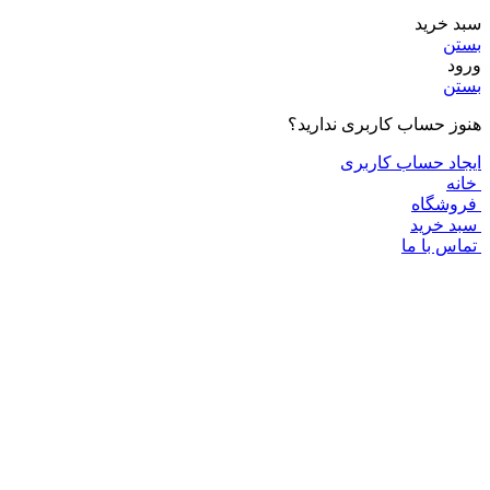
 خرید
تن
د
تن
ز حساب کاربری ندارید؟
اد حساب کاربری
نه
وشگاه
د خرید
اس با ما