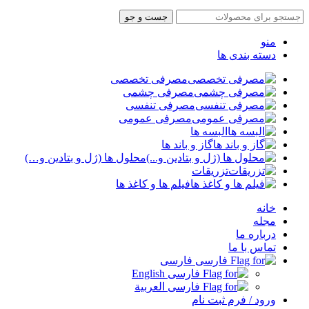
جست و جو
منو
دسته بندی ها
مصرفی تخصصی
مصرفی چشمی
مصرفی تنفسی
مصرفی عمومی
البسه ها
گاز و باند ها
محلول ها (ژل و بتادین و…)
تزریقات
فیلم ها و کاغذ ها
خانه
مجله
درباره ما
تماس با ما
فارسی
English
العربية
ورود / فرم ثبت نام