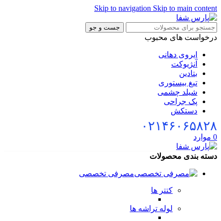
Skip to navigation
Skip to main cont
جست و جو
خواست های محبوب
ایروی دهانی
آنژیوکت
بتادین
تیغ بیستوری
شیلد چشمی
پک جراحی
دستکش
۰۲۱۴۶۰۶۵۸
وارد
ه بندی محصولات
مصرفی تخصصی
کتتر ها
لوله تراشه ها