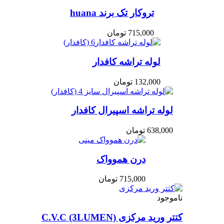
تروکار تک برند huana
715,000
تومان
لوله تراشه کافدار
132,000
تومان
لوله تراشه اسپیرال کافدار
638,000
تومان
درن هموواک
715,000
تومان
ناموجود
کتتر ورید مرکزی C.V.C (3LUMEN)