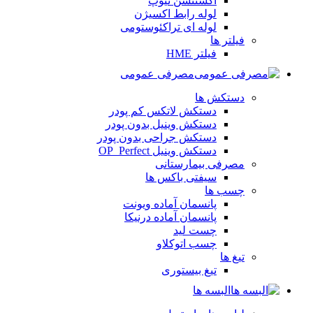
اکستنشن تیوپ
لوله رابط اکسیژن
لوله ای تراکئوستومی
فیلتر ها
فیلتر HME
مصرفی عمومی
دستکش ها
دستکش لاتکس کم پودر
دستکش وینیل بدون پودر
دستکش جراحی بدون پودر
دستکش وینیل OP_Perfect
مصرفی بیمارستانی
سیفتی باکس ها
چسب ها
پانسمان آماده ویونت
پانسمان آماده درنیکا
چست لید
چسب اتوکلاو
تیغ ها
تیغ بیستوری
البسه ها