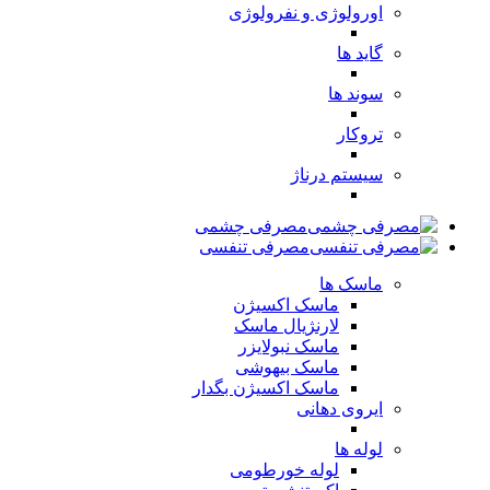
اورولوژی و نفرولوژی
گاید ها
سوند ها
تروکار
سیستم درناژ
مصرفی چشمی
مصرفی تنفسی
ماسک ها
ماسک اکسیژن
لارنژیال ماسک
ماسک نبولایزر
ماسک بیهوشی
ماسک اکسیژن بگدار
ایروی دهانی
لوله ها
لوله خورطومی