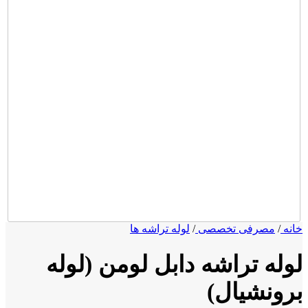
ه
/
مصرفی تخصصی
/
لوله تراشه ها
له تراشه دابل لومن (لوله
ونشیال)