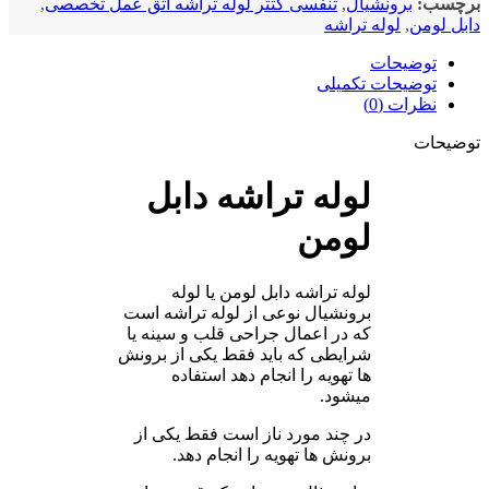
چسب:
برونشیال
,
تنفسی کتتر لوله تراشه اتق عمل تخصصی
,
ل لومن
,
لوله تراشه
توضیحات
توضیحات تکمیلی
نظرات (0)
ضیحات
لوله تراشه دابل
لومن
لوله تراشه دابل لومن یا لوله
برونشیال نوعی از لوله تراشه است
که در اعمال جراحی قلب و سینه یا
شرایطی که باید فقط یکی از برونش
ها تهویه را انجام دهد استفاده
میشود.
در چند مورد ناز است فقط یکی از
برونش ها تهویه را انجام دهد.