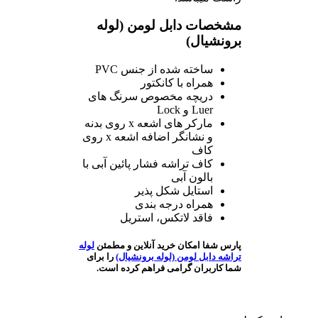
مشخصات دابل لومن (لوله
برونشیال)
ساخته شده از جنس PVC
همراه با کانکتور
دریچه مخصوص سرنگ های
Luer و Lock
مارکر های اشعه x روی بدنه
و نشانگر اضافه اشعه x روی
کاف
کاف تراشه فشار پائین آبی با
بالون آبی
استایل شکل پذیر
همراه درجه بندی
فاقد لاتکس، استریل
پارس شفا امکان خرید آنلاین و مطمئن
لوله
تراشه دابل لومن (لوله برونشیال)
را برای
شما کاربران گرامی فراهم کرده است.