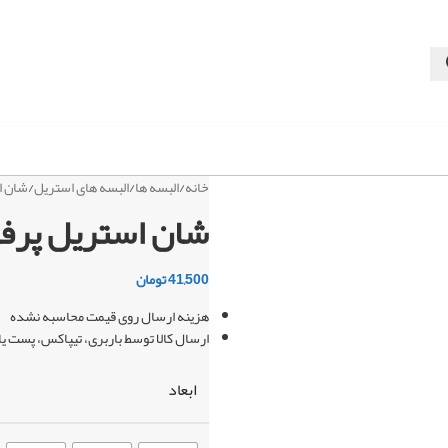
خانه
/
البسه ها
/
البسه های استریل
/
شان ا
شان استریل پرفو
41,500
تومان
هزینه ارسال روی قیمت محاسبه نشده
ارسال کالا توسط باربری، تیپاکس، پست ی
ابعاد