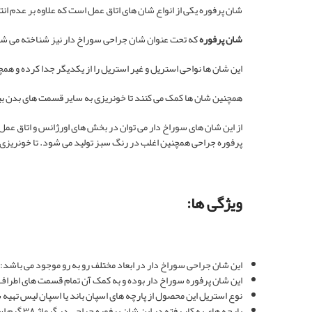
شان پرفوره یکی از انواع شان های اتاق عمل است که علاوه بر عدم انت
شان پرفوره
که تحت عنوان شان جراحی سوراخ دار نیز شناخته می شود
این شان ها نواحی استریل و غیر استریل را از یکدیگر جدا کرده و هم
همچنین شان ها کمک می کنند تا خونریزی به سایر قسمت های بدن بیمار
از این شان های سوراخ دار می توان در بخش های اورژانس و اتاق عمل 
پرفوره جراحی همچنین اغلب در رنگ سبز تولید می شود. تا خونریزی بی
ویژگی ها:
این شان جراحی سوراخ دار در ابعاد مختلف رو به رو موجود می باشد: 50*50، 100*100
این شان پرفوره سوراخ دار بوده و به کمک آن تمام قسمت های اطراف
نوع استریل این محصول از پارچه های اسپان باند یا اسپان لیس تهیه
پارچه های به کار رفته در این شان پرفوره جراحی در گرماژ ۳۸ گرم است. که ضخامت مناسبی داشته و ضد حساسیت می باشند.