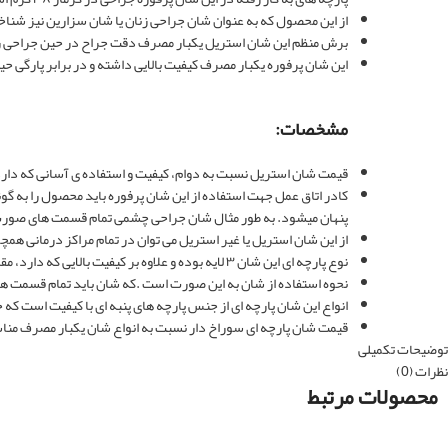
از این محصول که به عنوان شان جراحی زنان یا شان سزارین نیز شناخ
برش منظم این شان استریل یکبار مصرف دقت جراح در حین جراحی 
این شان پرفوره یکبار مصرف کیفیت بالایی داشته و در برابر پارگی حی
مشخصات:
قیمت شان استریل نسبت به دوام، کیفیت و استفاده ی آسانی که دار
کادر اتاق عمل جهت استفاده از این شان پرفوره باید محصول را به گون
پنهان میشود. به طور مثال شان جراحی چشمی تمام قسمت های صورت بیما
از این شان استریل یا غیر استریل می توان در تمام مراکز درمانی ه
نوع پارچه ای این شان ۳ لایه بوده و علاوه بر کیفیت بالایی که دارد، مقاومت خوبی نیز نسبت به انتقال آب و میکروب ها داشته و بنابراین از انتقال عفونت ها به زخم باز بیمار جلوگیری می نماید.
نحوه استفاده از شان به این صورت است .که شان باید تمام قسمت های ز
انواع این شان پارچه ای از جنس پارچه های پنبه ای با کیفیت است که ح
قیمت شان پارچه ای سوراخ دار نسبت به انواع شان یکبار مصرف مناس
توضیحات تکمیلی
نظرات (0)
محصولات مرتبط