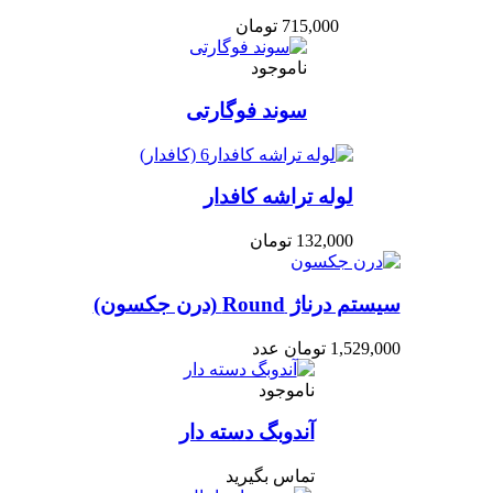
715,000
تومان
ناموجود
سوند فوگارتی
لوله تراشه کافدار
132,000
تومان
سیستم درناژ Round (درن جکسون)
1,529,000
تومان
عدد
ناموجود
آندوبگ دسته دار
تماس بگیرید