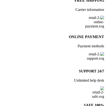
FREE SHIPPI
Carrier informat
ONLINE PAYME
Payment meth
24/7
Unlimited help d
100% 