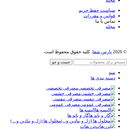
مجله
سیاست حفظ حریم
قوانین و مقررات
تماس با ما
مجله
پارس شفا
. کلیه حقوق محفوظ است
جست و جو
منو
دسته بندی ها
مصرفی تخصصی
مصرفی چشمی
مصرفی تنفسی
مصرفی عمومی
البسه ها
گاز و باند ها
محلول ها (ژل و بتادین و…)
تزریقات