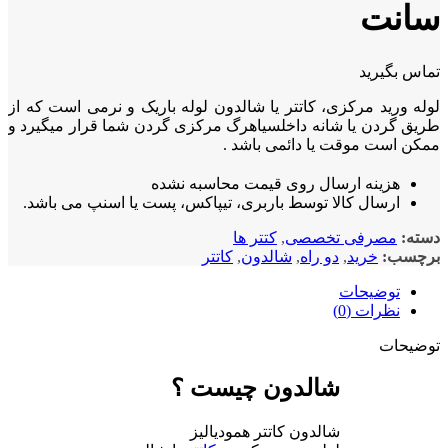
انت
س بگیرید
ه ورید مرکزی، کاتتر یا شالدون لوله باریک و نرمی است که از
ق گردن یا شانه داخلسیاهرگ مرکزی گردن شما قرار میگیرد و
ن است موقت یا دائمی باشد .
هزینه ارسال روی قیمت محاسبه نشده
ارسال کالا توسط باربری، تیپاکس، پست یا اسنپ می باشد.
ه:
مصرفی تخصصی
,
کتتر ها
چسب:
خرید
,
دو راه
,
شالدون
,
کاتتر
توضیحات
نظرات (0)
ضیحات
شالدون چیست ؟
شالدون کاتتر همودیالیز