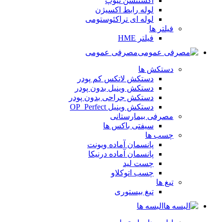
اکستنشن تیوپ
لوله رابط اکسیژن
لوله ای تراکئوستومی
فیلتر ها
فیلتر HME
مصرفی عمومی
دستکش ها
دستکش لاتکس کم پودر
دستکش وینیل بدون پودر
دستکش جراحی بدون پودر
دستکش وینیل OP_Perfect
مصرفی بیمارستانی
سیفتی باکس ها
چسب ها
پانسمان آماده ویونت
پانسمان آماده درنیکا
چست لید
چسب اتوکلاو
تیغ ها
تیغ بیستوری
البسه ها