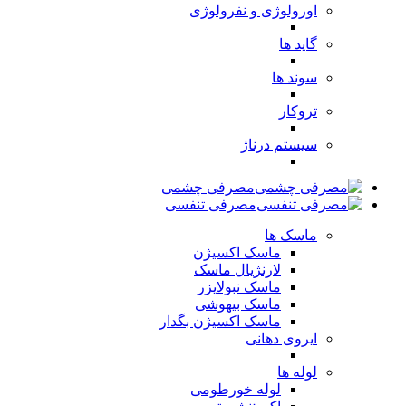
اورولوژی و نفرولوژی
گاید ها
سوند ها
تروکار
سیستم درناژ
مصرفی چشمی
مصرفی تنفسی
ماسک ها
ماسک اکسیژن
لارنژیال ماسک
ماسک نبولایزر
ماسک بیهوشی
ماسک اکسیژن بگدار
ایروی دهانی
لوله ها
لوله خورطومی