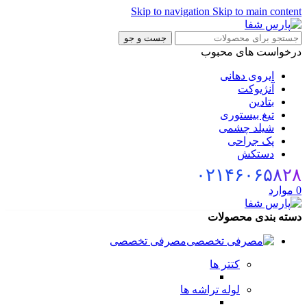
Skip to navigation
Skip to main cont
جست و جو
خواست های محبوب
ایروی دهانی
آنژیوکت
بتادین
تیغ بیستوری
شیلد چشمی
پک جراحی
دستکش
۰۲۱۴۶۰۶۵۸
وارد
ه بندی محصولات
مصرفی تخصصی
کتتر ها
لوله تراشه ها