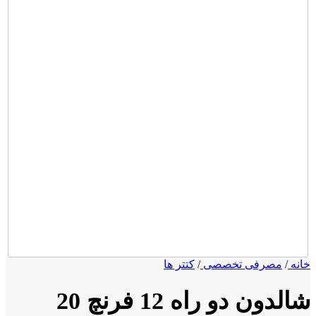
ه
/
مصرفی تخصصی
/
کتتر ها
شالدون دو راه 12 فرنچ 20