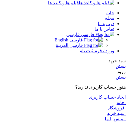
فیلم ها و کاغذ ها
خانه
مجله
درباره ما
تماس با ما
فارسی
English
العربية
ورود / فرم ثبت نام
 خرید
تن
د
تن
ز حساب کاربری ندارید؟
اد حساب کاربری
نه
وشگاه
د خرید
اس با ما