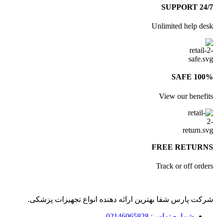
24/7 S
Unlimited help de
100% S
View our benefi
FREE RETUR
Track or off orde
کت پارس شفا بهترین ارائه دهنده انواع تجهیزات پزشکی.
شماره تماس: 02146065828