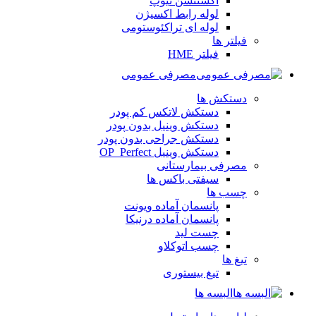
اکستنشن تیوپ
لوله رابط اکسیژن
لوله ای تراکئوستومی
فیلتر ها
فیلتر HME
مصرفی عمومی
دستکش ها
دستکش لاتکس کم پودر
دستکش وینیل بدون پودر
دستکش جراحی بدون پودر
دستکش وینیل OP_Perfect
مصرفی بیمارستانی
سیفتی باکس ها
چسب ها
پانسمان آماده ویونت
پانسمان آماده درنیکا
چست لید
چسب اتوکلاو
تیغ ها
تیغ بیستوری
البسه ها