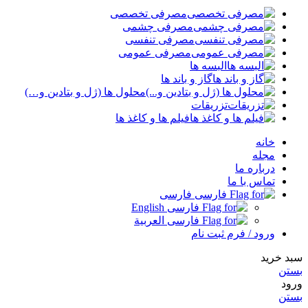
مصرفی تخصصی
مصرفی چشمی
مصرفی تنفسی
مصرفی عمومی
البسه ها
گاز و باند ها
محلول ها (ژل و بتادین و…)
تزریقات
فیلم ها و کاغذ ها
خانه
مجله
درباره ما
تماس با ما
فارسی
English
العربية
ورود / فرم ثبت نام
د خرید
تن
ود
تن