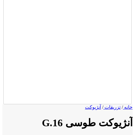
نه
/
تزریقات
/
آنژیوکت
نژیوکت طوسی G.16