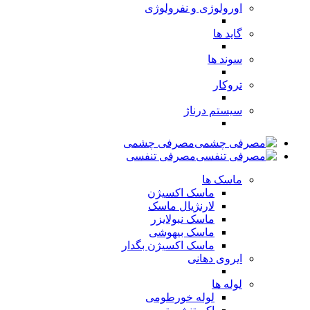
اورولوژی و نفرولوژی
گاید ها
سوند ها
تروکار
سیستم درناژ
مصرفی چشمی
مصرفی تنفسی
ماسک ها
ماسک اکسیژن
لارنژیال ماسک
ماسک نبولایزر
ماسک بیهوشی
ماسک اکسیژن بگدار
ایروی دهانی
لوله ها
لوله خورطومی