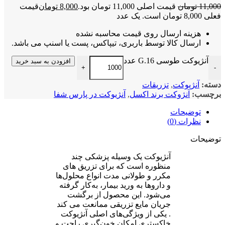
11,0
تومان
قیمت اصلی 11,000 تومان بود.
8,000
تومان
قیمت
8,0 تومان است.
یک عدد
هزینه ارسال روی قیمت محاسبه نشده
ارسال کالا توسط باربری، تیپاکس، پست یا اسنپ می باشد.
آنژیوکت طوسی G.16 عدد
افزودن به سبد خرید
+
ته:
آنژیوکت
,
تزریقات
چسب:
آنژوکت برند اکسل
,
آنژیوکت در پارس شفا
توضیحات
نظرات (0)
ضیحات
آنژیوکت یک وسیله پزشکی چند
منظوره است که برای تزریق های
مکرر و طولانی مدت انواع محلول‌ها
و داروها به ورید بیمار، به‌کار گرفته
می‌شود. این محصول از برگشت
جریان مایع تزریقی ممانعت می کند
. یکی از ویژگی‌های اصلی آنژیوکت
خاکستری امکان خون‌گیری راحت و