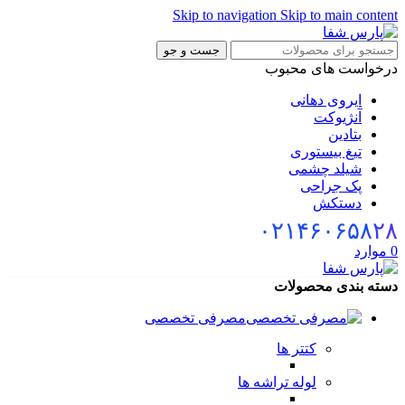
Skip to navigation
Skip to main conte
جست و جو
خواست های محبوب
ایروی دهانی
آنژیوکت
بتادین
تیغ بیستوری
شیلد چشمی
پک جراحی
دستکش
۰۲۱۴۶۰۶۵۸۲
موارد
ته بندی محصولات
مصرفی تخصصی
کتتر ها
لوله تراشه ها