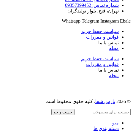
شماره تماس: 09357399452
تهران، فتح، بلوار تولیدگران
Whatsapp
Telegram
Instagram
Eba
سیاست حفظ حریم
قوانین و مقررات
تماس با ما
مجله
سیاست حفظ حریم
قوانین و مقررات
تماس با ما
مجله
©
پارس شفا
. کلیه حقوق محفوظ است
جست و جو
منو
دسته بندی ها