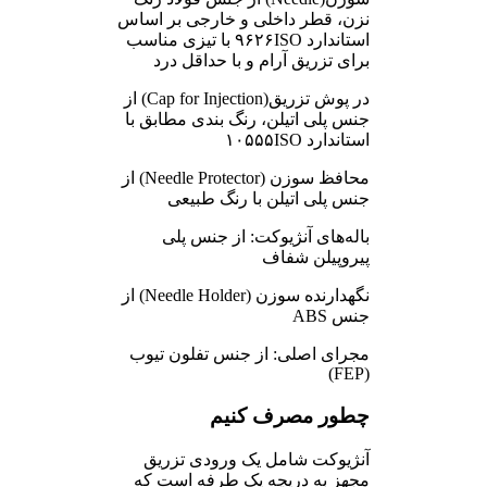
نزن، قطر داخلی و خارجی بر اساس
استاندارد ۹۶۲۶ISO با تیزی مناسب
برای تزریق آرام و با حداقل درد
در پوش تزریق(Cap for Injection) از
جنس پلی اتیلن، رنگ بندی مطابق با
استاندارد ۱۰۵۵۵ISO
محافظ سوزن (Needle Protector) از
جنس پلی اتیلن با رنگ طبیعی
باله‌های آنژیوکت: از جنس پلی
پیروپیلن شفاف
نگهدارنده سوزن (Needle Holder) از
جنس ABS
مجرای اصلی: از جنس تفلون تیوب
(FEP)
چطور مصرف کنیم
آنژیوکت شامل یک ورودی تزریق
مجهز به دریچه یک طرفه است که