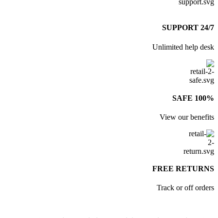
24/7 S
Unlimited help de
100% S
View our benefi
FREE RETUR
Track or off orde