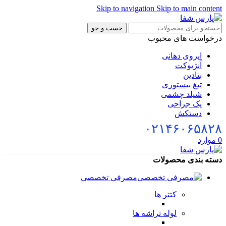
Skip to navigation
Skip to main conte
جست و جو
خواست های محبوب
ایروی دهانی
آنژیوکت
بتادین
تیغ بیستوری
شیلد چشمی
پک جراحی
دستکش
۰۲۱۴۶۰۶۵۸۲
موارد
ته بندی محصولات
مصرفی تخصصی
کتتر ها
لوله تراشه ها