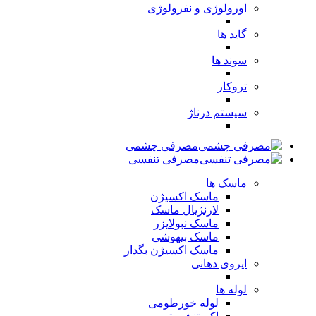
اورولوژی و نفرولوژی
گاید ها
سوند ها
تروکار
سیستم درناژ
مصرفی چشمی
مصرفی تنفسی
ماسک ها
ماسک اکسیژن
لارنژیال ماسک
ماسک نبولایزر
ماسک بیهوشی
ماسک اکسیژن بگدار
ایروی دهانی
لوله ها
لوله خورطومی