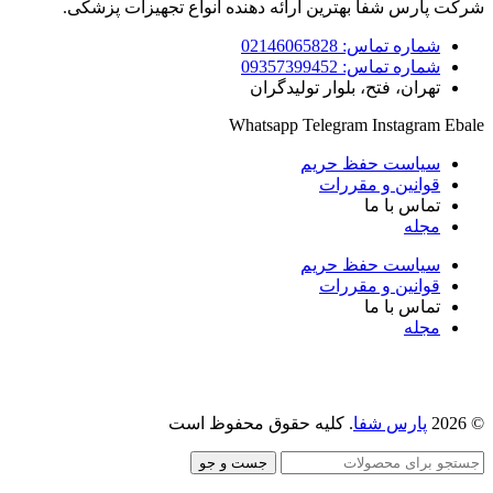
کت پارس شفا بهترین ارائه دهنده انواع تجهیزات پزشکی.
شماره تماس: 02146065828
شماره تماس: 09357399452
تهران، فتح، بلوار تولیدگران
Whatsapp
Telegram
Instagram
Eba
سیاست حفظ حریم
قوانین و مقررات
تماس با ما
مجله
سیاست حفظ حریم
قوانین و مقررات
تماس با ما
مجله
©
پارس شفا
. کلیه حقوق محفوظ است
جست و جو