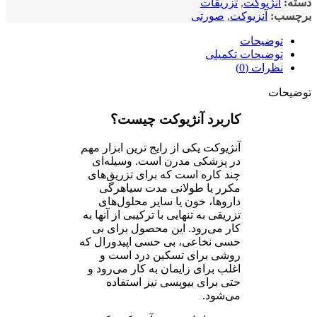
ته:
آنژیوکت
,
تزریقات
چسب:
آنزیوکت
,
صورتی
توضیحات
توضیحات تکمیلی
نظرات (0)
ضیحات
کاربرد آنژیوکت چیست؟
آنژیوکت یکی از رایج ترین ابزار مهم
در پزشکی مدرن است. وسیله‌ای
چند کاره است که برای تزریق‌های
مکرر یا طولانی مدت سیاهرگی
داروها‌، خون یا سایر محلول‌های
تزریقی به تنهایی با ترکیبی از آنها به
کار می‌رود. این محصول برای بی
حسی نخاعی‌، بی حسی اپیدورال که
روشی برای تسکین درد است و
اغلب برای زایمان به کار می‌رود و
حتی برای بیوپسی نیز استفاده
می‌شود.