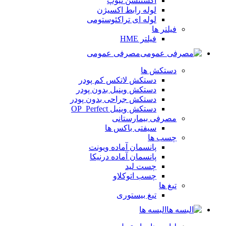
اکستنشن تیوپ
لوله رابط اکسیژن
لوله ای تراکئوستومی
فیلتر ها
فیلتر HME
مصرفی عمومی
دستکش ها
دستکش لاتکس کم پودر
دستکش وینیل بدون پودر
دستکش جراحی بدون پودر
دستکش وینیل OP_Perfect
مصرفی بیمارستانی
سیفتی باکس ها
چسب ها
پانسمان آماده ویونت
پانسمان آماده درنیکا
چست لید
چسب اتوکلاو
تیغ ها
تیغ بیستوری
البسه ها